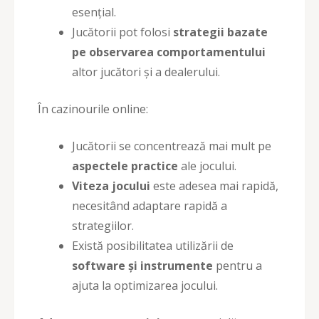
esențial.
Jucătorii pot folosi
strategii bazate
pe observarea comportamentului
altor jucători și a dealerului.
În cazinourile online:
Jucătorii se concentrează mai mult pe
aspectele practice
ale jocului.
Viteza jocului
este adesea mai rapidă,
necesitând adaptare rapidă a
strategiilor.
Există posibilitatea utilizării de
software și instrumente
pentru a
ajuta la optimizarea jocului.