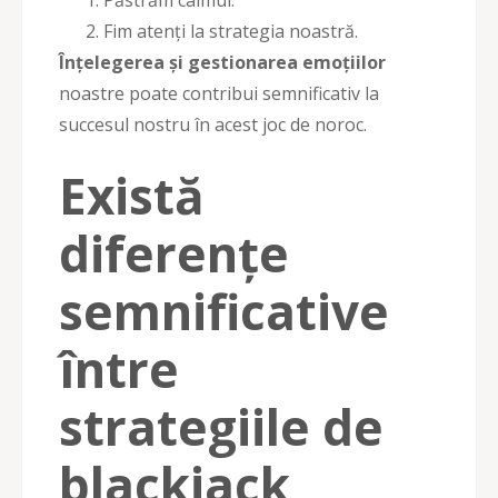
Păstrăm calmul.
Fim atenți la strategia noastră.
Înțelegerea și gestionarea emoțiilor
noastre poate contribui semnificativ la
succesul nostru în acest joc de noroc.
Există
diferențe
semnificative
între
strategiile de
blackjack