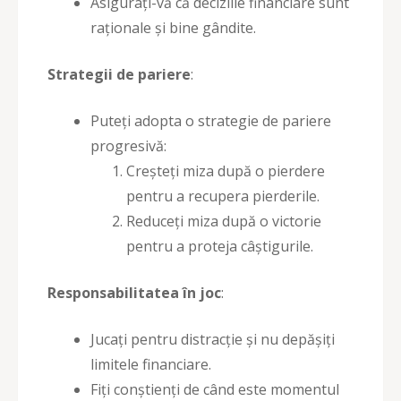
Asigurați-vă că deciziile financiare sunt
raționale și bine gândite.
Strategii de pariere
:
Puteți adopta o strategie de pariere
progresivă:
Creșteți miza după o pierdere
pentru a recupera pierderile.
Reduceți miza după o victorie
pentru a proteja câștigurile.
Responsabilitatea în joc
:
Jucați pentru distracție și nu depășiți
limitele financiare.
Fiți conștienți de când este momentul