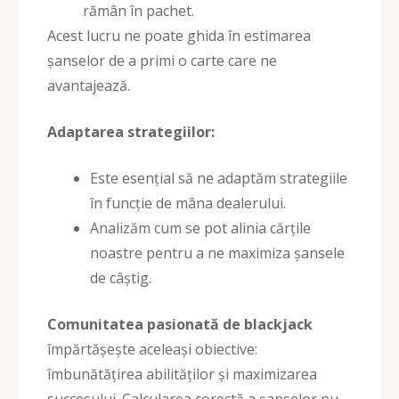
rămân în pachet.
Acest lucru ne poate ghida în estimarea
șanselor de a primi o carte care ne
avantajează.
Adaptarea strategiilor:
Este esențial să ne adaptăm strategiile
în funcție de mâna dealerului.
Analizăm cum se pot alinia cărțile
noastre pentru a ne maximiza șansele
de câștig.
Comunitatea pasionată de blackjack
împărtășește aceleași obiective:
îmbunătățirea abilităților și maximizarea