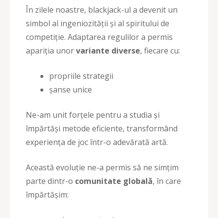
În zilele noastre, blackjack-ul a devenit un
simbol al ingeniozității și al spiritului de
competiție. Adaptarea regulilor a permis
apariția unor
variante diverse
, fiecare cu:
propriile strategii
șanse unice
Ne-am unit forțele pentru a studia și
împărtăși metode eficiente, transformând
experiența de joc într-o adevărată artă.
Această evoluție ne-a permis să ne simțim
parte dintr-o
comunitate globală
, în care
împărtășim: