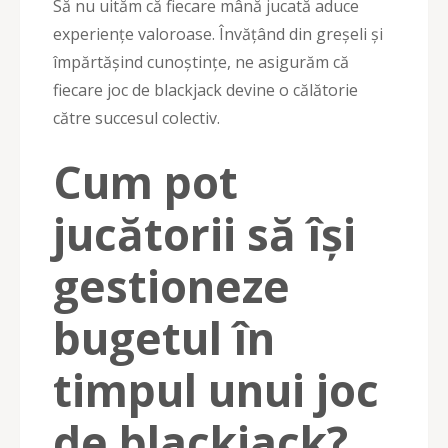
Să nu uităm că fiecare mână jucată aduce
experiențe valoroase. Învățând din greșeli și
împărtășind cunoștințe, ne asigurăm că
fiecare joc de blackjack devine o călătorie
către succesul colectiv.
Cum pot
jucătorii să își
gestioneze
bugetul în
timpul unui joc
de blackjack?