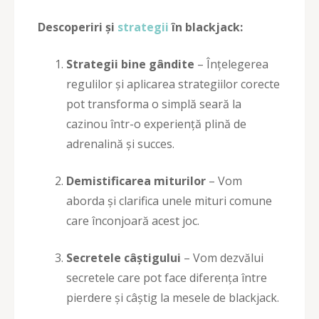
Descoperiri și
strategii
în blackjack:
Strategii bine gândite
– Înțelegerea
regulilor și aplicarea strategiilor corecte
pot transforma o simplă seară la
cazinou într-o experiență plină de
adrenalină și succes.
Demistificarea miturilor
– Vom
aborda și clarifica unele mituri comune
care înconjoară acest joc.
Secretele câștigului
– Vom dezvălui
secretele care pot face diferența între
pierdere și câștig la mesele de blackjack.