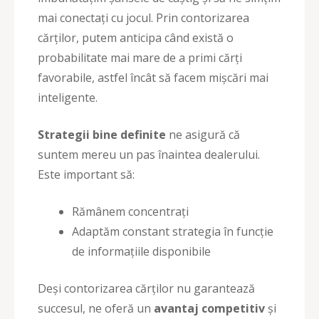
mai conectați cu jocul. Prin contorizarea
cărților, putem anticipa când există o
probabilitate mai mare de a primi cărți
favorabile, astfel încât să facem mișcări mai
inteligente.
Strategii bine definite
ne asigură că
suntem mereu un pas înaintea dealerului.
Este important să:
Rămânem concentrați
Adaptăm constant strategia în funcție
de informațiile disponibile
Deși contorizarea cărților nu garantează
succesul, ne oferă un
avantaj competitiv
și