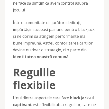
ne face să simțim că avem control asupra
jocului.
Într-o comunitate de jucători dedicați,
împărtășim aceeași pasiune pentru blackjack
și ne dorim să atingem performanțe mai
bune împreună. Astfel, contorizarea cărților
devine nu doar o strategie, ci o parte din
identitatea noastră comună
.
Regulile
flexibile
Unul dintre aspectele care face
blackjack-ul
captivant
este flexibilitatea regulilor, care ne